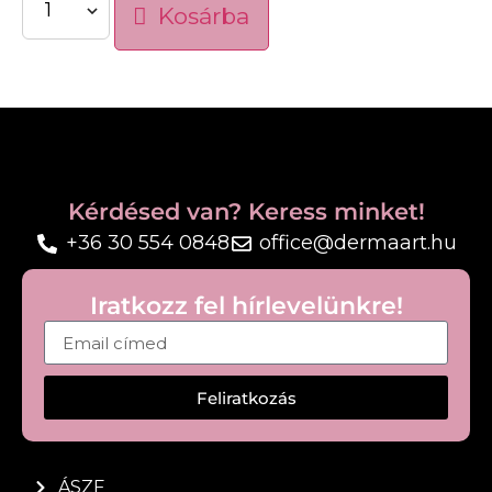
Kosárba
panthenollal.
Antioxidáns védelmet nyújt a vadcsipkebogyó
főzetének köszönhetően, amely a víz helyett
került a készítménybe.
A maszk rendszeres használatával a bőr tisztábbá,
kiegyensúlyozottabbá és egészségesebbé válik.
Kérdésed van? Keress minket!
+36 30 554 0848
office@dermaart.hu
Iratkozz fel hírlevelünkre!
Feliratkozás
ÁSZF