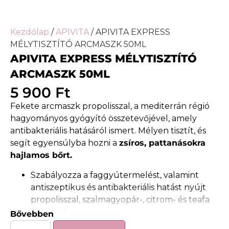
Kezdőlap
/
APIVITA
/ APIVITA EXPRESS
MÉLYTISZTÍTÓ ARCMASZK 50ML
APIVITA EXPRESS MÉLYTISZTÍTÓ
ARCMASZK 50ML
5 900
Ft
Fekete arcmaszk propolisszal, a mediterrán régió
hagyományos gyógyító összetevőjével, amely
antibakteriális hatásáról ismert. Mélyen tisztít, és
segít egyensúlyba hozni a
zsíros, pattanásokra
hajlamos bőrt.
Szabályozza a faggyútermelést, valamint
antiszeptikus és antibakteriális hatást nyújt
propolisszal, szalmagyopár-, citrom- és teafa
illóolajjal.
Bővebben
Lágyítja és nyugtatja a bőrt E-vitaminnal és