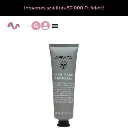
Ingyenes szállítás 50.000 Ft felett!