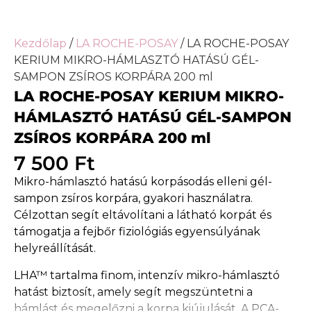
Kezdőlap
/
LA ROCHE-POSAY
/ LA ROCHE-POSAY
KERIUM MIKRO-HÁMLASZTÓ HATÁSÚ GÉL-
SAMPON ZSÍROS KORPÁRA 200 ml
LA ROCHE-POSAY KERIUM MIKRO-
HÁMLASZTÓ HATÁSÚ GÉL-SAMPON
ZSÍROS KORPÁRA 200 ml
7 500
Ft
Mikro-hámlasztó hatású korpásodás elleni gél-
sampon zsíros korpára, gyakori használatra.
Célzottan segít eltávolítani a látható korpát és
támogatja a fejbőr fiziológiás egyensúlyának
helyreállítását.
LHA™ tartalma finom, intenzív mikro-hámlasztó
hatást biztosít, amely segít megszüntetni a
hámlást és megelőzni a korpa kiújulását. A PCA-