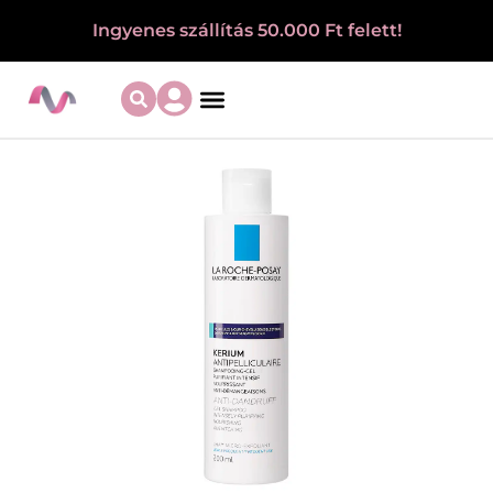
Ingyenes szállítás 50.000 Ft felett!