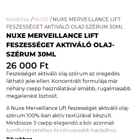
Kezdőlap
/
NUXE
/ NUXE MERVEILLANCE LIFT
FESZESSÉGET AKTIVÁLÓ OLAJ-SZÉRUM 30ML
NUXE MERVEILLANCE LIFT
FESZESSÉGET AKTIVÁLÓ OLAJ-
SZÉRUM 30ML
26 000
Ft
Feszességet aktiváló olaj-szérum az öregedés
látható jelei ellen. Koncentrált formulája már
néhány csepp használatával simább, rugalmasabb
megjelenést biztosít.
A Nuxe Merveillance Lift feszességet aktiváló olaj-
szérum 100%-ban aktív textúrával készült.
Mindössze 3 csepp elegendő a bőr azonnali
komfortérzetéhez és tónusosabb hatásához.
Rendszeres használat mellett a bőr feszesebbnek,