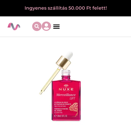
Ingyenes szállítás 50.000 Ft felett!