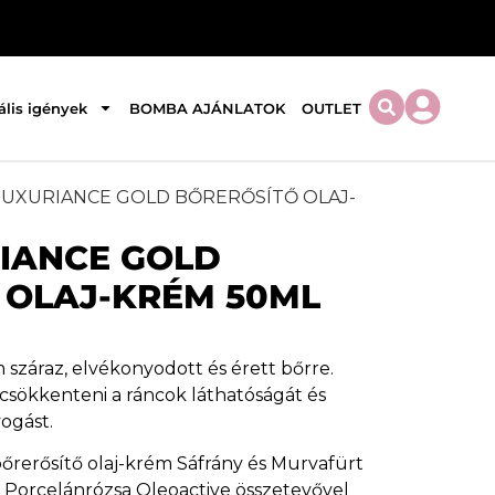
ális igények
BOMBA AJÁNLATOK
OUTLET
NUXURIANCE GOLD BŐRERŐSÍTŐ OLAJ-
IANCE GOLD
 OLAJ-KRÉM 50ML
m száraz, elvékonyodott és érett bőrre.
 csökkenteni a ráncok láthatóságát és
ogást.
rerősítő olaj-krém Sáfrány és Murvafürt
l Porcelánrózsa Oleoactive összetevővel