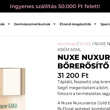
Ingyenes szállítás 50.000 Ft felett!
kák
Dermokozmetikumok
Étrend-kiegészítők
Speci
Kezdőlap
/
NUXE
/ NUXE 
KRÉM 50ML
NUXE NUXUR
BŐRERŐSÍTŐ
31 200
Ft
Tápláló, feszesítő olaj-kré
Segít megerősíteni a bőrt,
fokozni a természetes ragy
A Nuxe Nuxuriance Gold bő
Bi-Floral sejteket kombiná