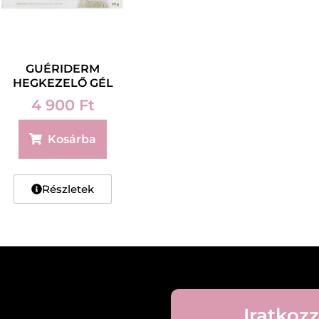
GUÉRIDERM
HEGKEZELŐ GÉL
4 900
Ft
Kosárba
Részletek
Iratkozz