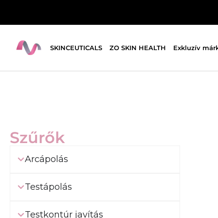
SKINCEUTICALS
ZO SKIN HEALTH
Exkluzív már
Szűrők
Arcápolás
Testápolás
Testkontúr javítás