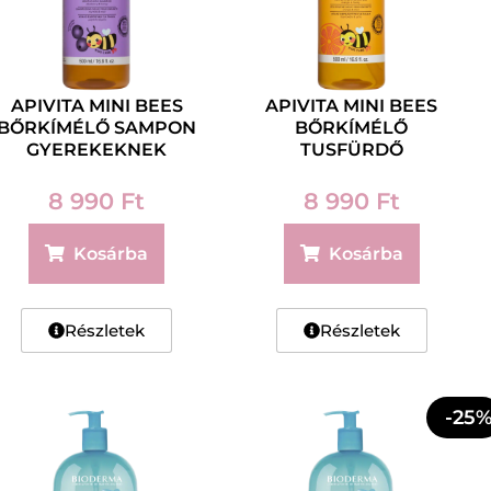
APIVITA MINI BEES
APIVITA MINI BEES
BŐRKÍMÉLŐ SAMPON
BŐRKÍMÉLŐ
GYEREKEKNEK
TUSFÜRDŐ
500ML
GYEREKEKNEK
500ML
8 990
Ft
8 990
Ft
Kosárba
Kosárba
Részletek
Részletek
-25