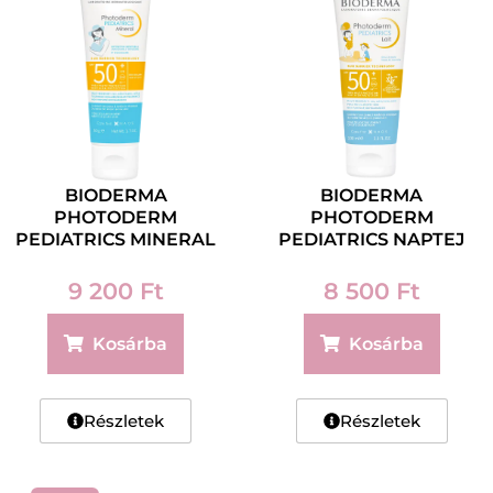
BIODERMA
BIODERMA
PHOTODERM
PHOTODERM
PEDIATRICS MINERAL
PEDIATRICS NAPTEJ
SPF50+ 50 g
SPF50+ 100 ml
9 200
Ft
8 500
Ft
Kosárba
Kosárba
Részletek
Részletek