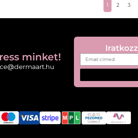
1
2
3
Iratkozz
ress minket!
fice@dermaart.hu