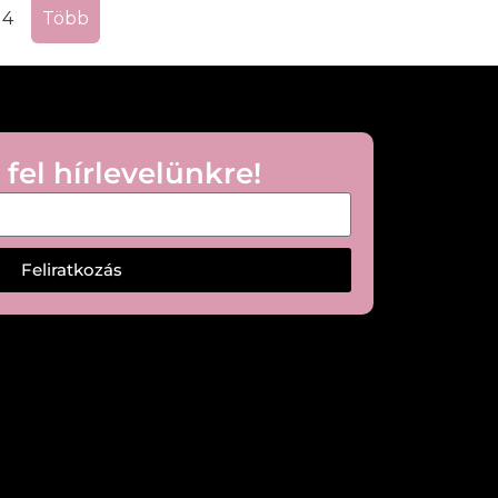
4
Több
 fel hírlevelünkre!
Feliratkozás