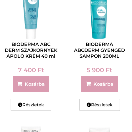
BIODERMA ABC
BIODERMA
DERM SZÁJKÖRNYÉK
ABCDERM GYENGÉD
ÁPOLÓ KRÉM 40 ml
SAMPON 200ML
7 400
Ft
5 900
Ft
Kosárba
Kosárba
Részletek
Részletek