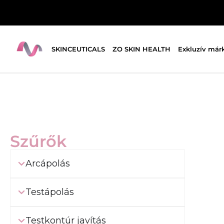
SKINCEUTICALS
ZO SKIN HEALTH
Exkluzív már
Szűrők
Arcápolás
Testápolás
Testkontúr javítás