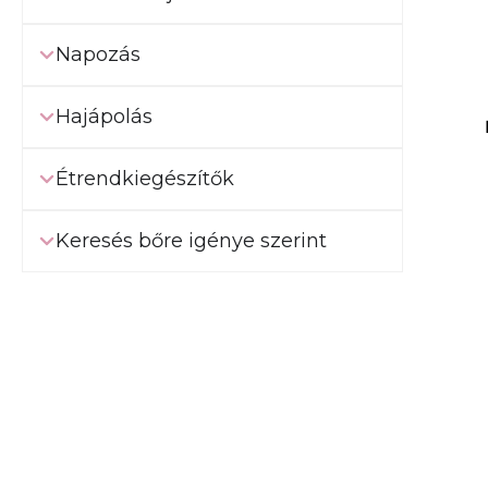
Napozás
Hajápolás
Étrendkiegészítők
Keresés bőre igénye szerint