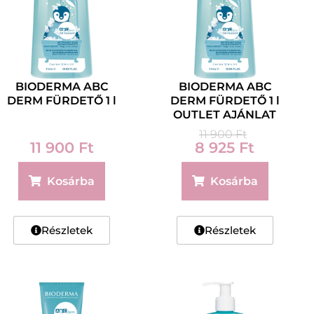
BIODERMA ABC
BIODERMA ABC
DERM FÜRDETŐ 1 l
DERM FÜRDETŐ 1 l
OUTLET AJÁNLAT
11 900
Ft
11 900
Ft
8 925
Ft
Kosárba
Kosárba
Részletek
Részletek