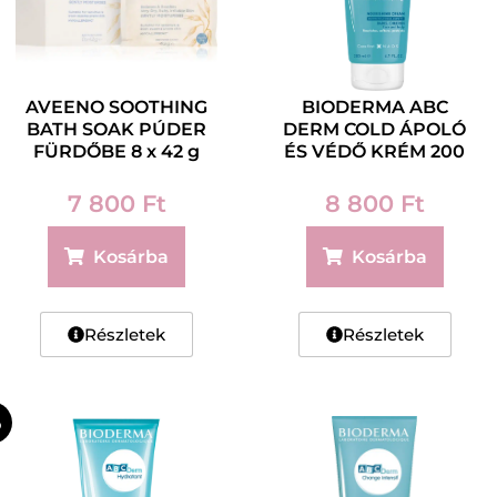
AVEENO SOOTHING
BIODERMA ABC
BATH SOAK PÚDER
DERM COLD ÁPOLÓ
FÜRDŐBE 8 x 42 g
ÉS VÉDŐ KRÉM 200
ml
7 800
Ft
8 800
Ft
Kosárba
Kosárba
Részletek
Részletek
%