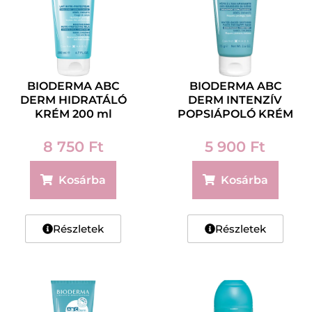
BIODERMA ABC
BIODERMA ABC
DERM HIDRATÁLÓ
DERM INTENZÍV
KRÉM 200 ml
POPSIÁPOLÓ KRÉM
75 g
8 750
Ft
5 900
Ft
Kosárba
Kosárba
Részletek
Részletek