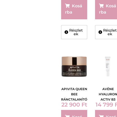
SZEMKÖRNYÉK
Kosá
Kosá
ÁPOLÓ 15ML
rba
rba
Részlet
Részlet
ek
ek
APIVITA QUEEN
AVÉNE
BEE
HYALURO
RÁNCTALANÍTÓ
ACTIV B3
22 900
Ft
14 799
SZEMRÁNCKRÉ
SZEMKÖRNY
M 15ML
ÁPOLÓ 15M