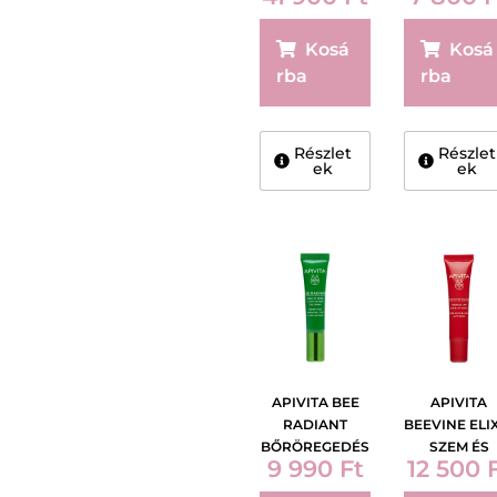
ÁPOLÓ GÉ
15ML
Kosá
Kosá
rba
rba
Részlet
Részlet
ek
ek
APIVITA BEE
APIVITA
RADIANT
BEEVINE ELI
BŐRÖREGEDÉS
SZEM ÉS
9 990
Ft
12 500
ÉS FÁRADSÁG
AJAKÁPOL
JELEI ELLEN
15ML