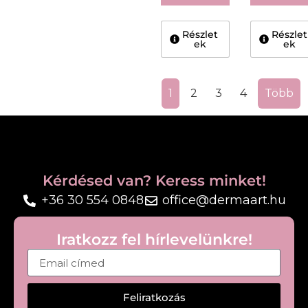
Részlet
Részlet
ek
ek
1
2
3
4
Több
Kérdésed van? Keress minket!
+36 30 554 0848
office@dermaart.hu
Iratkozz fel hírlevelünkre!
Feliratkozás