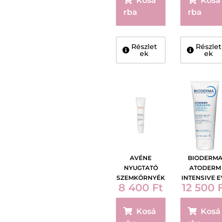
Kosá
Kosá
rba
rba
Részlet
Részlet
ek
ek
AVÉNE
BIODERM
NYUGTATÓ
ATODERM
SZEMKÖRNYÉK
INTENSIVE E
8 400
Ft
12 500
ÁPOLÓ KRÉM
GÉL-KRÉM 1
15ML
ml
Kosá
Kosá