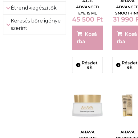
A.G.E.
AHAVA
ADVANCED
ADVANCE
Étrendkiegészítők
EYE 15 ML
SMOOTHIN
45 500
Ft
31 990
EYE CREAM 
Keresés bőre igénye
ML
szerint
Kosá
Kosá
rba
rba
Részlet
Részlet
ek
ek
AHAVA
AHAVA