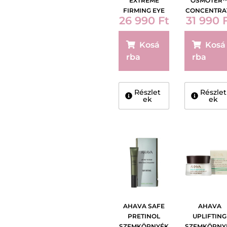
EXTREME
OSMOTER
FIRMING EYE
CONCENTRA
26 990
Ft
31 990
CREAM 15ML
ILLUMINATI
EYE SERUM 
ML
Kosá
Kosá
rba
rba
Részlet
Részlet
ek
ek
AHAVA SAFE
AHAVA
PRETINOL
UPLIFTING
SZEMKÖRNYÉK
SZEMKÖRNY