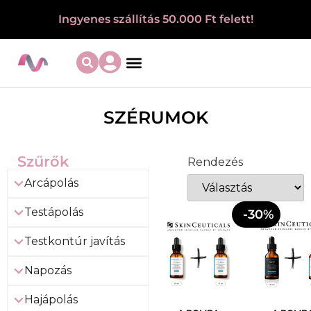
Ingyenes szállítás 50.000 Ft felett!
SZÉRUMOK
Szűrők
Rendezés
Arcápolás
Testápolás
-30%
Testkontúr javítás
Napozás
Hajápolás