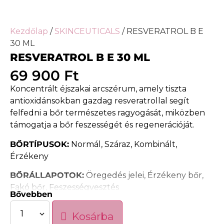
Kezdőlap
/
SKINCEUTICALS
/ RESVERATROL B E
30 ML
RESVERATROL B E 30 ML
69 900
Ft
Koncentrált éjszakai arcszérum, amely tiszta
antioxidánsokban gazdag resveratrollal segít
felfedni a bőr természetes ragyogását, miközben
támogatja a bőr feszességét és regenerációját.
BŐRTÍPUSOK:
Normál, Száraz, Kombinált,
Érzékeny
BŐRÁLLAPOTOK:
Öregedés jelei, Érzékeny bőr,
Fakó bőr, Feszességvesztés
Bővebben
A
Resveratrol B E
egy innovatív éjszakai
Kosárba
antioxidáns szérum-koncentrátum, amely segít