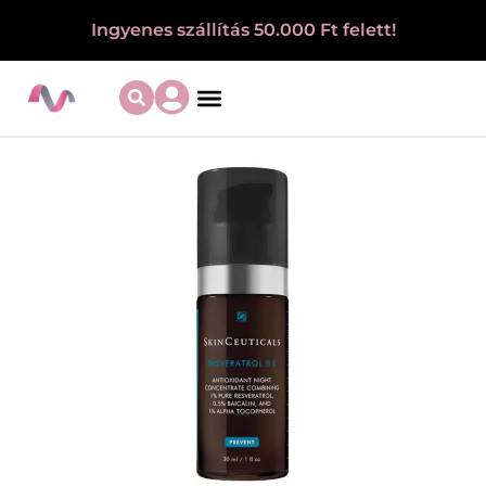
Ingyenes szállítás 50.000 Ft felett!