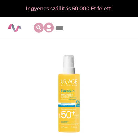
Ingyenes szállítás 50.000 Ft felett!