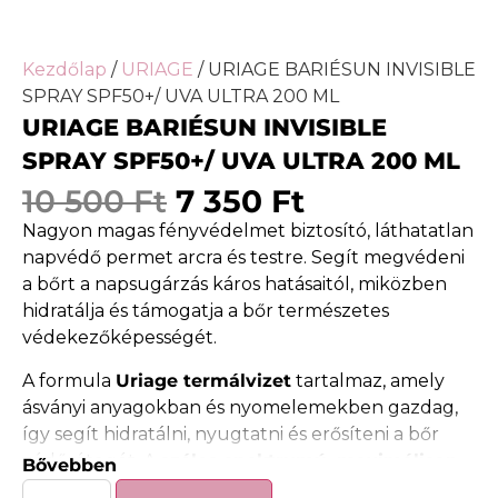
Kezdőlap
/
URIAGE
/ URIAGE BARIÉSUN INVISIBLE
SPRAY SPF50+/ UVA ULTRA 200 ML
URIAGE BARIÉSUN INVISIBLE
SPRAY SPF50+/ UVA ULTRA 200 ML
10 500
Ft
7 350
Ft
Nagyon magas fényvédelmet biztosító, láthatatlan
napvédő permet arcra és testre. Segít megvédeni
a bőrt a napsugárzás káros hatásaitól, miközben
hidratálja és támogatja a bőr természetes
védekezőképességét.
A formula
Uriage termálvizet
tartalmaz, amely
ásványi anyagokban és nyomelemekben gazdag,
így segít hidratálni, nyugtatni és erősíteni a bőr
védőrétegét. A
széles spektrumú, maximálisan
Bővebben
fotostabil UV-szűrő komplex
hatékony védelmet