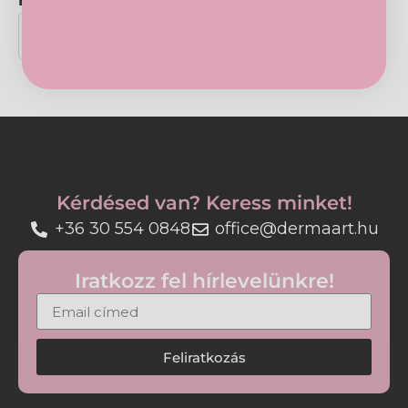
Bővebben
tisztító bázis nem szárítja a bőrt, ezért érzékeny
Kosárba
bőrre is megfelelő választás.
Rendszeres használatával a bőr tiszta, hidratált és
komfortos érzetű marad.
Tulajdonságok:
• Kíméletes tisztítás mindennapi használatra
• Szappanmentes formula
Kérdésed van? Keress minket!
• Hidratálja és puhítja a bőrt
+36 30 554 0848
office@dermaart.hu
• Az egész család számára használható
• Segít megőrizni a bőr természetes egyensúlyát
Iratkozz fel hírlevelünkre!
Használat:
Vigye fel a nedves bőrre, habosítsa fel, majd
alaposan öblítse le. Használható naponta a fürdés
Feliratkozás
vagy zuhanyzás során.