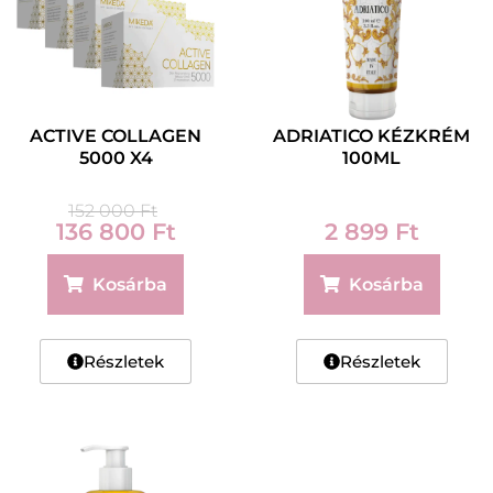
ACTIVE COLLAGEN
ADRIATICO KÉZKRÉM
5000 X4
100ML
152 000
Ft
136 800
Ft
2 899
Ft
Kosárba
Kosárba
Részletek
Részletek