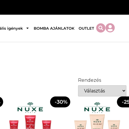
ális igények
BOMBA AJÁNLATOK
OUTLET
Rendezés
%
-30%
-2