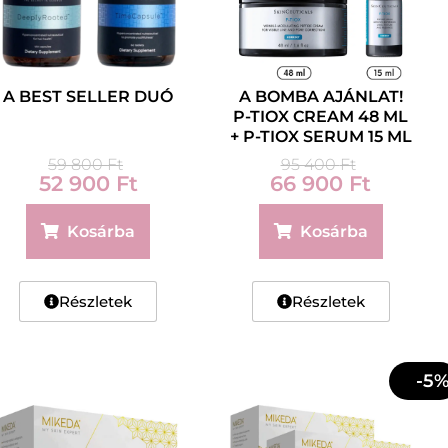
A BEST SELLER DUÓ
A BOMBA AJÁNLAT!
P-TIOX CREAM 48 ML
+ P-TIOX SERUM 15 ML
59 800
Ft
95 400
Ft
52 900
Ft
66 900
Ft
Kosárba
Kosárba
Részletek
Részletek
-5