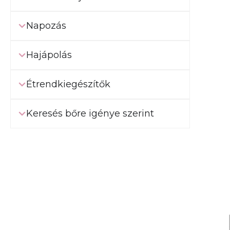
Napozás
Hajápolás
Étrendkiegészítők
Keresés bőre igénye szerint