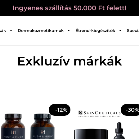
Ingyenes szállítás 50.000 Ft felett!
kák
Dermokozmetikumok
Étrend-kiegészítők
Speci
Exkluzív márkák
-12%
-30