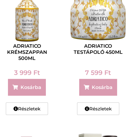
ADRIATICO
ADRIATICO
KRÉMSZAPPAN
TESTÁPOLÓ 450ML
500ML
3 999
Ft
7 599
Ft
Kosárba
Kosárba
Részletek
Részletek