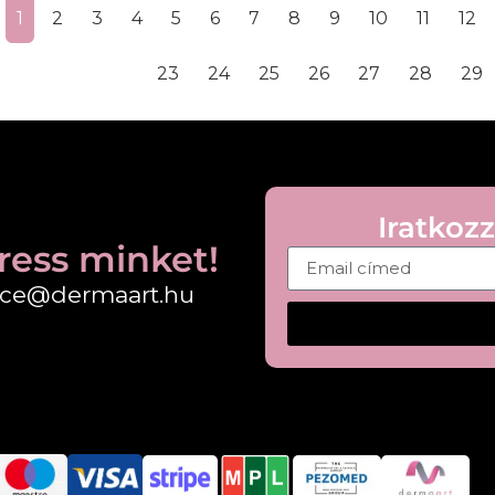
1
2
3
4
5
6
7
8
9
10
11
12
23
24
25
26
27
28
29
Iratkozz
ress minket!
fice@dermaart.hu