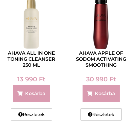
AHAVA ALL IN ONE
AHAVA APPLE OF
TONING CLEANSER
SODOM ACTIVATING
250 ML
SMOOTHING
ESSENCE 100 ML
13 990
Ft
30 990
Ft
Kosárba
Kosárba
Részletek
Részletek