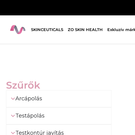
SKINCEUTICALS
ZO SKIN HEALTH
Exkluzív már
Szűrők
Arcápolás
Testápolás
Testkontúr javítás