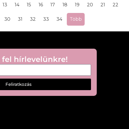
13
14
15
16
17
18
19
20
21
22
30
31
32
33
34
Több
 fel hírlevelünkre!
Feliratkozás