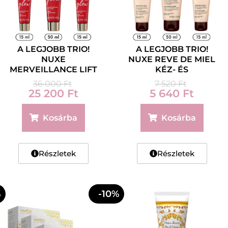
A LEGJOBB TRIO!
A LEGJOBB TRIO!
NUXE
NUXE REVE DE MIEL
MERVEILLANCE LIFT
KÉZ- ÉS
GLOW – FESZESÍTŐ
KÖRÖMÁPOLÓ KRÉM
36 000
Ft
7 520
Ft
RAGYOGÁST FOKOZÓ
50 ML + 2X15 ML
25 200
Ft
5 640
Ft
KRÉM 50 ML + 2X15
ML
Kosárba
Kosárba
Részletek
Részletek
%
-10%