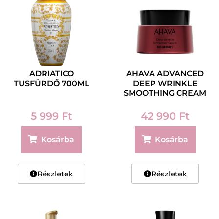
ADRIATICO
AHAVA ADVANCED
TUSFÜRDŐ 700ML
DEEP WRINKLE
SMOOTHING CREAM
50 ML
5 999
Ft
42 990
Ft
Kosárba
Kosárba
Részletek
Részletek