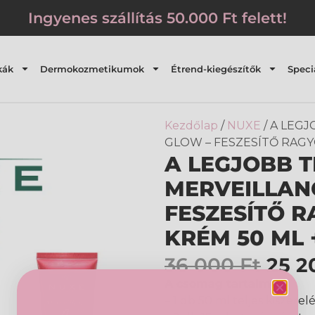
Ingyenes szállítás 50.000 Ft felett!
kák
Dermokozmetikumok
Étrend-kiegészítők
Speci
Kezdőlap
/
NUXE
/ A LEGJ
GLOW – FESZESÍTŐ RAGY
A LEGJOBB T
MERVEILLANC
FESZESÍTŐ 
KRÉM 50 ML 
36 000
Ft
25 
A csomag tartalma:
– 1 db 50 ml teljes kiszerel