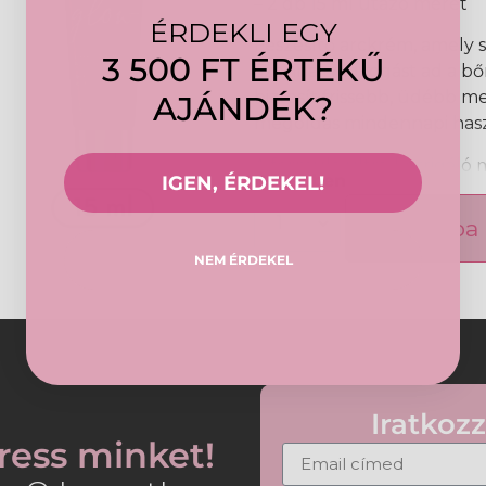
– 2 db 15 ml utazó méret
ÉRDEKLI EGY
Feszesítő arckrém, amely s
3 500 FT ÉRTÉKŰ
azonnali ragyogást ad a bő
biztosít frissebb, üdébb me
AJÁNDÉK?
megoldás mindennapi hasz
A formula ultra-korrigáló 
Bővebben
IGEN, ÉRDEKEL!
támogatja a bőr feszesség
mérséklését. A paradicsom
Kosárba
így a bőr egységesebbnek 
NEM ÉRDEKEL
használat után. Rendszere
tónusosabbnak látszik.
Olvadó textúrája könnyen 
biztosít. Univerzális árny
bőrtónusokhoz. Finom, vir
élményt nyújt.
Iratkozz
ress minket!
Tulajdonságok:
• Feszesítő és ragyogást fo