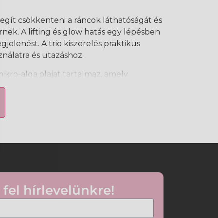
egít csökkenteni a ráncok láthatóságát és
rnek. A lifting és glow hatás egy lépésben
gjelenést. A trio kiszerelés praktikus
nálatra és utazáshoz.
mikro-alga olajat tartalmaz, amely
ét és segíti a ráncok megjelenésének
 kivonat enyhe, természetes tónust ad,
és élénkebbnek tűnik már az első
s alkalmazás mellett a bőr simábbnak és
eloszlatható és komfortos érzetet
alata alkalmazkodik a különböző
ágos-pézsmás illata kellemes szenzoros
 fel hírlevelünkre!
kozó hatás