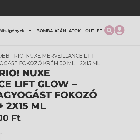
ális igények
BOMBA AJÁNLATOK
OUTLET
OBB TRIO! NUXE MERVEILLANCE LIFT
OGÁST FOKOZÓ KRÉM 50 ML + 2X15 ML
RIO! NUXE
E LIFT GLOW –
RAGYOGÁST FOKOZÓ
+ 2X15 ML
200
Ft
és