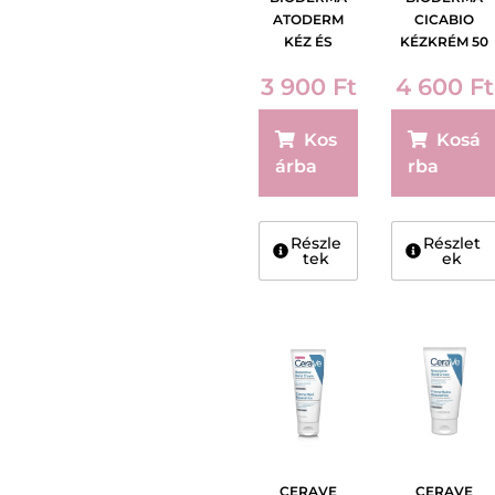
ATODERM
CICABIO
KÉZ ÉS
KÉZKRÉM 50
KÖRÖMÁPOL
ml
3 900
Ft
4 600
Ft
Ó KRÉM 50 ml
Kos
Kosá
árba
rba
Részle
Részlet
tek
ek
CERAVE
CERAVE