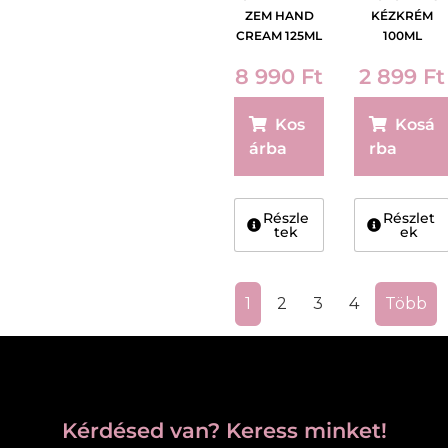
ZEM HAND
KÉZKRÉM
CREAM 125ML
100ML
8 990
Ft
2 899
Ft
Kos
Kosá
árba
rba
Részle
Részlet
tek
ek
1
2
3
4
Több
Kérdésed van? Keress minket!