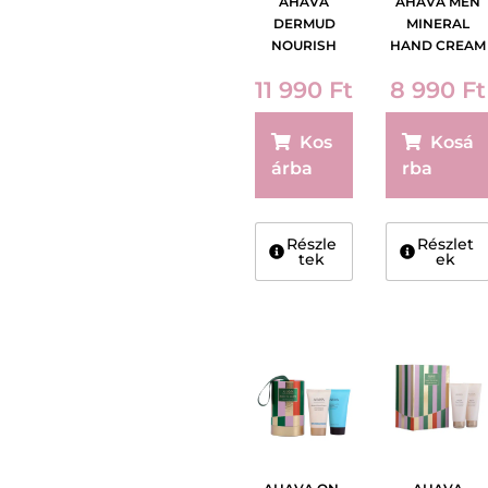
AHAVA
AHAVA MEN
DERMUD
MINERAL
NOURISH
HAND CREAM
HAND CREAM
100 ML
11 990
Ft
8 990
Ft
100ML
Kos
Kosá
árba
rba
Részle
Részlet
tek
ek