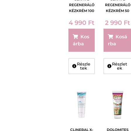
REGENERÁLÓ
REGENERÁLÓ
KÉZKRÉM 100
KÉZKRÉM 50
ml
ml
4 990
Ft
2 990
Ft
Kos
Kosá
árba
rba
Részle
Részlet
tek
ek
CLINERAL X-
DOLOMITES