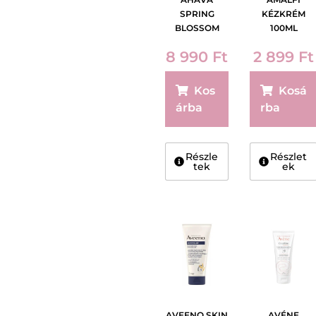
SPRING
KÉZKRÉM
BLOSSOM
100ML
MINERAL
8 990
Ft
2 899
Ft
HAND CREAM
100ML
Kos
Kosá
árba
rba
Részle
Részlet
tek
ek
AVEENO SKIN
AVÉNE