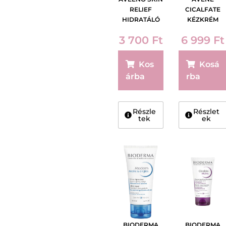
RELIEF
CICALFATE
HIDRATÁLÓ
KÉZKRÉM
KÉZKRÉM,
100ML
3 700
Ft
6 999
Ft
ILLATMENTES
75 ML
Kos
Kosá
árba
rba
Részle
Részlet
tek
ek
BIODERMA
BIODERMA