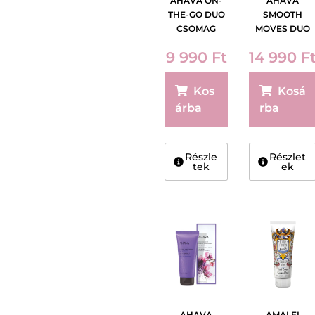
AHAVA ON-
AHAVA
THE-GO DUO
SMOOTH
CSOMAG
MOVES DUO
CSOMAG
9 990
Ft
14 990
F
Kos
Kosá
árba
rba
Részle
Részlet
tek
ek
AHAVA
AMALFI