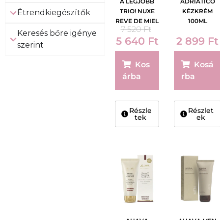
A LEGJOBB
ADRIATICO
TRIO! NUXE
KÉZKRÉM
Étrendkiegészítők
REVE DE MIEL
100ML
7 520
Ft
KÉZ- ÉS
Keresés bőre igénye
5 640
Ft
2 899
Ft
KÖRÖMÁPOL
szerint
Ó KRÉM 50 ML
+ 2X15 ML
Kos
Kosá
árba
rba
Részle
Részlet
tek
ek