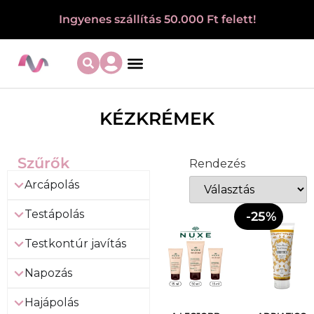
Ingyenes szállítás 50.000 Ft felett!
KÉZKRÉMEK
Szűrők
Rendezés
Arcápolás
Testápolás
-25%
Testkontúr javítás
Napozás
Hajápolás