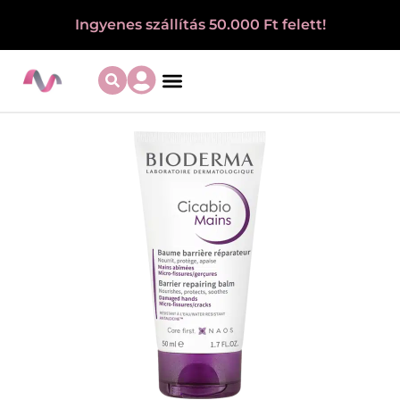
Ingyenes szállítás 50.000 Ft felett!