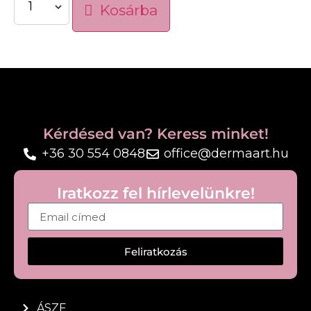
Kosárba
Bőrgyógyászatilag tesztelt
Ideális mindennapi használatra száraz, igénybevett
vagy érzékeny kézbőr esetén.
Kérdésed van? Keress minket!
+36 30 554 0848
office@dermaart.hu
Iratkozz fel hírlevelünkre!
Feliratkozás
ÁSZF