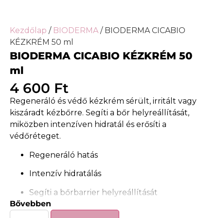
Kezdőlap
/
BIODERMA
/ BIODERMA CICABIO
KÉZKRÉM 50 ml
BIODERMA CICABIO KÉZKRÉM 50
ml
4 600
Ft
Regeneráló és védő kézkrém sérült, irritált vagy
kiszáradt kézbőrre. Segíti a bőr helyreállítását,
miközben intenzíven hidratál és erősíti a
védőréteget.
Regeneráló hatás
Intenzív hidratálás
Segíti a bőrbarrier helyreállítását
Bővebben
Gyorsan felszívódó, nem ragad