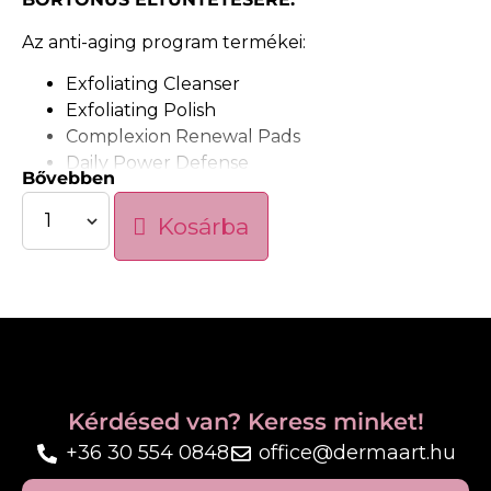
Az anti-aging program termékei:
Exfoliating Cleanser
Exfoliating Polish
Complexion Renewal Pads
Daily Power Defense
Bővebben
Growth Factor Serum
Peptidekben gazdag ránc- és kontúrkorrigáló
Kosárba
koncentrátum
.
A koncentrált szérum a látható
mimikai ráncokat és a statikus ráncokat célozza
meg, miközben visszaállítja az elvesztett volument
a simább, teltebb kinézetű bőrért. Klinikailag
igazolt, hatékony peptidkeverékkel készült
formulája láthatóan megemelt,
kiegyensúlyozottabb arckontúrt eredményez.​
Kérdésed van? Keress minket!
Színezett fényvédő krém 30 faktoros
+36 30 554 0848
office@dermaart.hu
védelemmel
, amely segít megóvni a bőrt a
napsugárzás káros hatásaitól, miközben