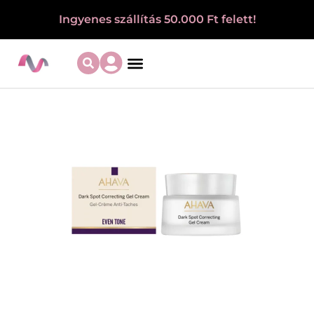
Ingyenes szállítás 50.000 Ft felett!