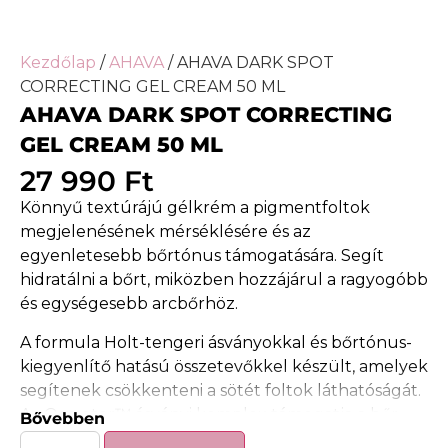
Kezdőlap
/
AHAVA
/ AHAVA DARK SPOT
CORRECTING GEL CREAM 50 ML
AHAVA DARK SPOT CORRECTING
GEL CREAM 50 ML
27 990
Ft
Könnyű textúrájú gélkrém a pigmentfoltok
megjelenésének mérséklésére és az
egyenletesebb bőrtónus támogatására. Segít
hidratálni a bőrt, miközben hozzájárul a ragyogóbb
és egységesebb arcbőrhöz.
A formula Holt-tengeri ásványokkal és bőrtónus-
kiegyenlítő hatású összetevőkkel készült, amelyek
segítenek csökkenteni a sötét foltok láthatóságát.
Az Osmoter™ ásványi komplex támogatja a bőr
Bővebben
hidratáltságát és természetes egyensúlyát,