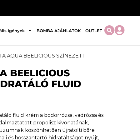
ális igények
BOMBA AJÁNLATOK
OUTLET
ITA AQUA BEELICIOUS SZÍNEZETT
A BEELICIOUS
IDRATÁLÓ FLUID
atáló fluid krém a bodorrózsa, vadrózsa és
adalmaztatott propolisz kivonatának,
uzumnak köszönhetően újratölti bőre
li és hosszantartó hidratáltságot nyújt,