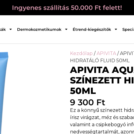
Ingyenes szállítás 50.000 Ft felett!
kák
Dermokozmetikumok
Étrend-kiegészítők
Speci
Kezdőlap
/
APIVITA
/ APIV
HIDRATÁLÓ FLUID 50ML
APIVITA AQU
SZÍNEZETT H
50ML
9 300
Ft
Ez a könnyű színezett hidr
írisz virágzat, méz és szab
valamint a csipkebogyó inf
nedvességtartalmát, azonna