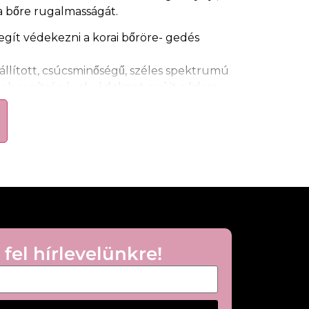
ítja bőre rugalmasságát.
egít védekezni a korai bőröre- gedés
lított, csúcsminőségű, széles spektrumú
inek segítségével védelmet nyújt a káros
amint a kék fénnyel szemben.
i az arcszínt, elfedi a bőrhibákat,
es, ragyogó bőrt kölcsönöz
ának köszönhetően minden életkorban,
ára ajánlott.
tológiailag tesztelt.
zonyított hatékonyság
 fel hírlevelünkre!