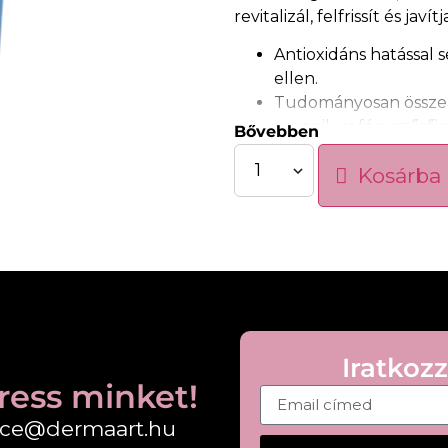
revitalizál, felfrissít és jav
Antioxidáns hatással s
ellen.
Tudományosan összeál
organikus fényszűrő
Bővebben
UVA/UVB sugarak, val
Kosárba
Gyönyörűen egységesít
természetes, egészség
használójának.
Egyedülálló textúráj
minden bőrtípus szám
Nem komedogén. Derma
Klinikai vizsgálatokkal bi
Iratkozz
ress minket!
fice@dermaart.hu