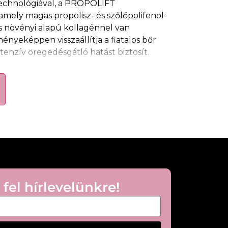
technológiával, a PROPOLIFT
ely magas propolisz- és szőlőpolifenol-
s növényi alapú kollagénnel van
nyeképpen visszaállítja a fiatalos bőr
tenzív öregedésgátló hatást biztosít.
polifenoloknak, valamint a növényi
kitölti a ráncokat, feszesebbnek tűnő
ja és megemeli az arckontúrokat.
sának eredményeképpen a bőr mélyen
sz. A samphire olaj retinoidszerű
 kiegyenlíti és kisimítja a bőrt. A papaya
yogóbb kinézetet biztosít.
 fel hírlevelünkre!