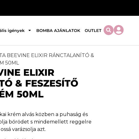
ális igények
BOMBA AJÁNLATOK
OUTLET
ITA BEEVINE ELIXIR RÁNCTALANÍTÓ &
ÉM 50ML
INE ELIXIR
Ó & FESZESÍTŐ
RÉM 50ML
kai krém alvás közben a puhaság és
olja bőrödet s mindemellett reggelre
ssá varázsolja azt.