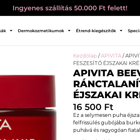
Ingyenes szállítás 50.000 Ft felett!
kák
Dermokozmetikumok
Étrend-kiegészítők
Speci
Kezdőlap
/
APIVITA
/ APIV
FESZESÍTŐ ÉJSZAKAI KR
APIVITA BEEV
RÁNCTALANÍT
ÉJSZAKAI K
16 500
Ft
Ez a selymesen puha éjsza
felfrissülés gubójába burk
puhává és ragyogóan fiatalo