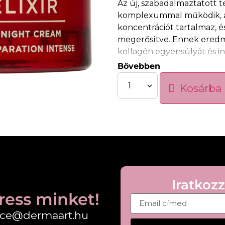
Az új, szabadalmaztatott 
komplexummal működik, am
koncentrációt tartalmaz, é
megerősítve. Ennek eredmé
kollagén egyensúlyát és in
Bővebben
A propolisznak és a szőlő 
kollagénnek köszönhetően 
Kosárba
bőrt biztosít, újradefiniál
A hialuronsav felszívódá
hidratált és kellően sima le
hatásának köszönhetően újra
enzim másnap reggelre rag
Iratkozz
ress minket!
fice@dermaart.hu