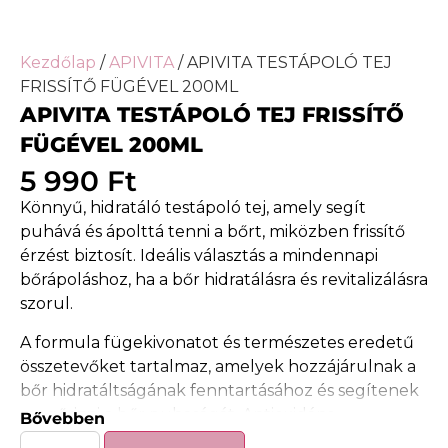
Kezdőlap
/
APIVITA
/ APIVITA TESTÁPOLÓ TEJ
FRISSÍTŐ FÜGÉVEL 200ML
APIVITA TESTÁPOLÓ TEJ FRISSÍTŐ
FÜGÉVEL 200ML
5 990
Ft
Könnyű, hidratáló testápoló tej, amely segít
puhává és ápolttá tenni a bőrt, miközben frissítő
érzést biztosít. Ideális választás a mindennapi
bőrápoláshoz, ha a bőr hidratálásra és revitalizálásra
szorul.
A formula fügekivonatot és természetes eredetű
összetevőket tartalmaz, amelyek hozzájárulnak a
bőr hidratáltságának fenntartásához és segítenek
megőrizni a bőr puhaságát. Antioxidáns
Bővebben
tulajdonságú összetevői támogatják a bőr