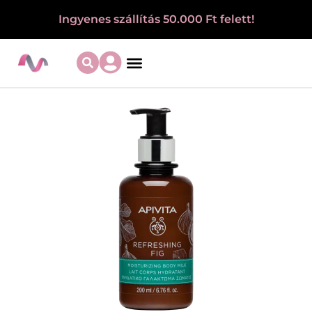
Ingyenes szállítás 50.000 Ft felett!