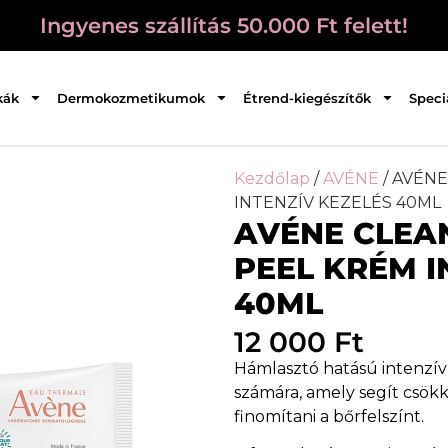
Ingyenes szállítás 50.000 Ft felett!
kák
Dermokozmetikumok
Étrend-kiegészítők
Speci
Kezdőlap
/
AVÉNE
/ AVÉN
INTENZÍV KEZELÉS 40ML
AVÉNE CLE
PEEL KRÉM I
40ML
12 000
Ft
Hámlasztó hatású intenzív
számára, amely segít csök
finomítani a bőrfelszínt.