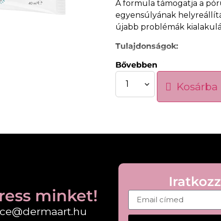
A formula támogatja a póru
egyensúlyának helyreállít
újabb problémák kialakulá
Tulajdonságok:
Bővebben
Intenzív kezelés patt
Hámlasztó hatás a si
Kosárba
Segít tisztán tartani 
Csökkenti a bőrhibák
Támogatja a bőr egy
Könnyű, gyorsan fels
Használat:
Este vigye fel a megtisztí
Használjon mellette fényv
Iratkozz
ress minket!
fice@dermaart.hu