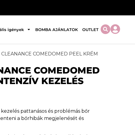
ális igények
BOMBA AJÁNLATOK
OUTLET
E CLEANANCE COMEDOMED PEEL KRÉM
ANANCE COMEDOMED
NTENZÍV KEZELÉS
 kezelés pattanásos és problémás bőr
kenteni a bőrhibák megjelenését és