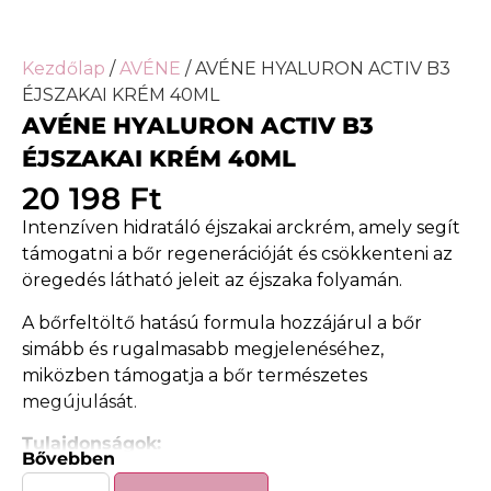
Kezdőlap
/
AVÉNE
/ AVÉNE HYALURON ACTIV B3
ÉJSZAKAI KRÉM 40ML
AVÉNE HYALURON ACTIV B3
ÉJSZAKAI KRÉM 40ML
20 198
Ft
Intenzíven hidratáló éjszakai arckrém, amely segít
támogatni a bőr regenerációját és csökkenteni az
öregedés látható jeleit az éjszaka folyamán.
A bőrfeltöltő hatású formula hozzájárul a bőr
simább és rugalmasabb megjelenéséhez,
miközben támogatja a bőr természetes
megújulását.
Tulajdonságok:
Bővebben
Éjszakai regeneráló hatás