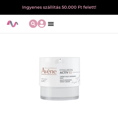
Ingyenes szállítás 50.000 Ft felett!