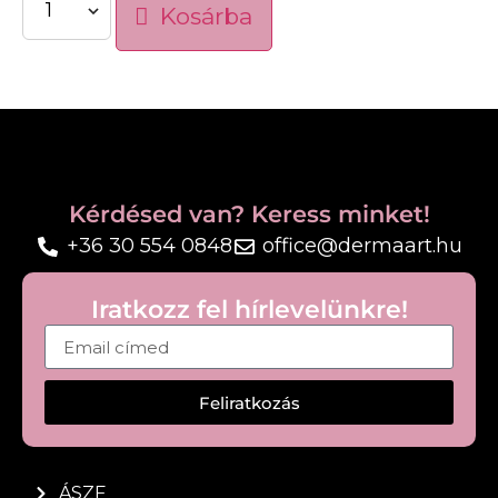
Kosárba
Segít csökkenteni a ráncokat
Intenzíven hidratál
Támogatja a bőr megújulását
Simább, teltebb bőrérzet
Kényelmes, tápláló textúra
Használat:
Este vigye fel a megtisztított arcbőrre, önmagában
Kérdésed van? Keress minket!
vagy szérum után.
+36 30 554 0848
office@dermaart.hu
Iratkozz fel hírlevelünkre!
Feliratkozás
ÁSZF