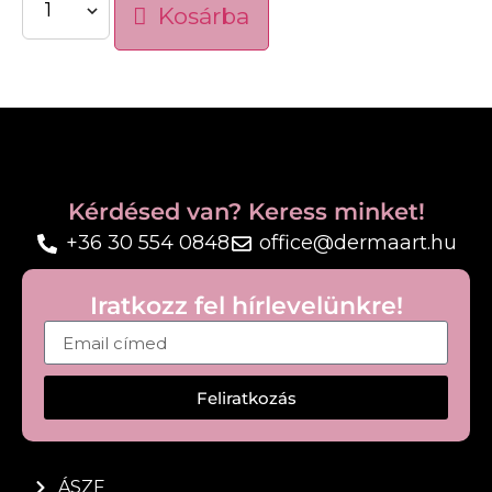
Kosárba
Láthatatlan finish
Gyors felvitel
Nem hagy fehér réteget
Napi használatra ideális
Használat:
Permetezze a bőrre napozás előtt, majd szükség
szerint ismételje meg.
Kérdésed van? Keress minket!
+36 30 554 0848
office@dermaart.hu
Iratkozz fel hírlevelünkre!
Feliratkozás
ÁSZF