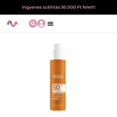
Ingyenes szállítás 50.000 Ft felett!