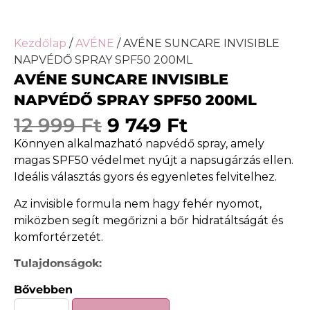
Kezdőlap
/
AVÉNE
/ AVÉNE SUNCARE INVISIBLE
NAPVÉDŐ SPRAY SPF50 200ML
AVÉNE SUNCARE INVISIBLE
NAPVÉDŐ SPRAY SPF50 200ML
12 999
Ft
9 749
Ft
Könnyen alkalmazható napvédő spray, amely
magas SPF50 védelmet nyújt a napsugárzás ellen.
Ideális választás gyors és egyenletes felvitelhez.
Az invisible formula nem hagy fehér nyomot,
miközben segít megőrizni a bőr hidratáltságát és
komfortérzetét.
Tulajdonságok:
Bővebben
SPF50 magas védelem
Könnyű, permetezhető állag