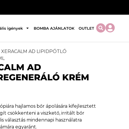
ális igények
BOMBA AJÁNLATOK
OUTLET
E XERACALM AD LIPIDPÓTLÓ
ML
CALM AD
 REGENERÁLÓ KRÉM
ópiára hajlamos bőr ápolására kifejlesztett
t csökkenteni a viszkető, irritált bőr
lis választás mindennapi használatra
ámára egyaránt.