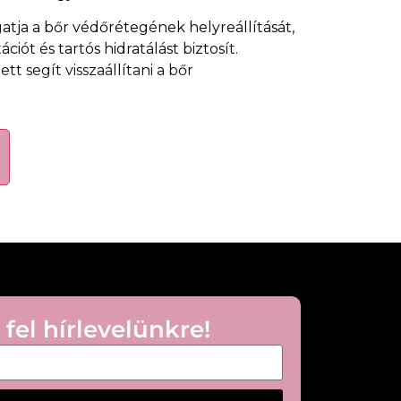
atja a bőr védőrétegének helyreállítását,
ciót és tartós hidratálást biztosít.
t segít visszaállítani a bőr
raz bőrre
ó hatás
és irritációt
egét
s használható
t biztosít
 fel hírlevelünkre!
e fel a tiszta, száraz bőrre az érintett