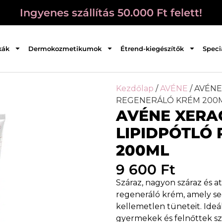
Ingyenes szállítás 50.000 Ft felett!
kák
Dermokozmetikumok
Étrend-kiegészítők
Speci
Kezdőlap
/
AVÉNE
/ AVÉN
REGENERÁLÓ KRÉM 200
AVÉNE XERA
LIPIDPÓTLÓ
200ML
9 600
Ft
Száraz, nagyon száraz és at
regeneráló krém, amely segí
kellemetlen tüneteit. Ideá
gyermekek és felnőttek sz