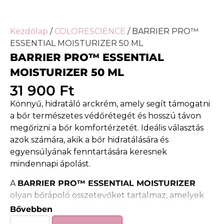
Kezdőlap
/
COLORESCIENCE
/ BARRIER PRO™
ESSENTIAL MOISTURIZER 50 ML
BARRIER PRO™ ESSENTIAL
MOISTURIZER 50 ML
31 900
Ft
Könnyű, hidratáló arckrém, amely segít támogatni
a bőr természetes védőrétegét és hosszú távon
megőrizni a bőr komfortérzetét. Ideális választás
azok számára, akik a bőr hidratálására és
egyensúlyának fenntartására keresnek
mindennapi ápolást.
A
BARRIER PRO™ ESSENTIAL MOISTURIZER
olyan bőrápoló összetevőket tartalmaz, amelyek
segíthetnek erősíteni a bőr természetes barrier
Bővebben
funkcióját. A hidratáló hatóanyagok hozzájárulnak