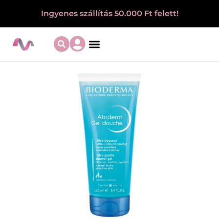
Ingyenes szállítás 50.000 Ft felett!