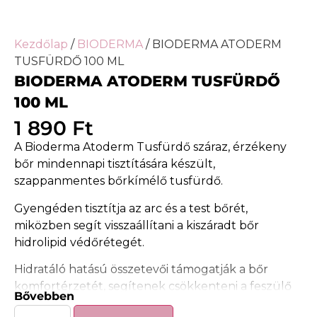
Kezdőlap
/
BIODERMA
/ BIODERMA ATODERM
TUSFÜRDŐ 100 ML
BIODERMA ATODERM TUSFÜRDŐ
100 ML
1 890
Ft
A Bioderma Atoderm Tusfürdő száraz, érzékeny
bőr mindennapi tisztítására készült,
szappanmentes bőrkímélő tusfürdő.
Gyengéden tisztítja az arc és a test bőrét,
miközben segít visszaállítani a kiszáradt bőr
hidrolipid védőrétegét.
Hidratáló hatású összetevői támogatják a bőr
komfortérzetét, segítenek csökkenteni a feszülő
Bővebben
érzést, és puhább bőrérzetet hagynak maguk