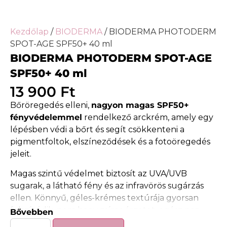
Kezdőlap
/
BIODERMA
/ BIODERMA PHOTODERM
SPOT-AGE SPF50+ 40 ml
BIODERMA PHOTODERM SPOT-AGE
SPF50+ 40 ml
13 900
Ft
Bőröregedés elleni,
nagyon magas SPF50+
fényvédelemmel
rendelkező arckrém, amely egy
lépésben védi a bőrt és segít csökkenteni a
pigmentfoltok, elszíneződések és a fotoöregedés
jeleit.
Magas szintű védelmet biztosít az UVA/UVB
sugarak, a látható fény és az infravörös sugárzás
ellen. Könnyű, géles-krémes textúrája gyorsan
felszívódik, nem hagy zsíros érzetet, egész nap
Bővebben
komfortos viseletet biztosít.