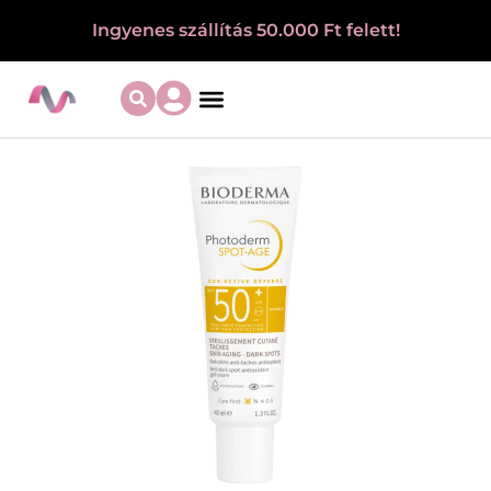
Ingyenes szállítás 50.000 Ft felett!