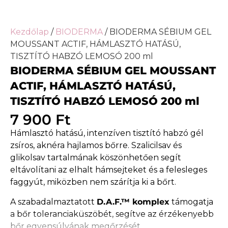
Kezdőlap
/
BIODERMA
/ BIODERMA SÉBIUM GEL
MOUSSANT ACTIF, HÁMLASZTÓ HATÁSÚ,
TISZTÍTÓ HABZÓ LEMOSÓ 200 ml
BIODERMA SÉBIUM GEL MOUSSANT
ACTIF, HÁMLASZTÓ HATÁSÚ,
TISZTÍTÓ HABZÓ LEMOSÓ 200 ml
7 900
Ft
Hámlasztó hatású, intenzíven tisztító habzó gél
zsíros, aknéra hajlamos bőrre. Szalicilsav és
glikolsav tartalmának köszönhetően segít
eltávolítani az elhalt hámsejteket és a felesleges
faggyút, miközben nem szárítja ki a bőrt.
A szabadalmaztatott
D.A.F.™ komplex
támogatja
a bőr toleranciaküszöbét, segítve az érzékenyebb
bőr egyensúlyának megőrzését.