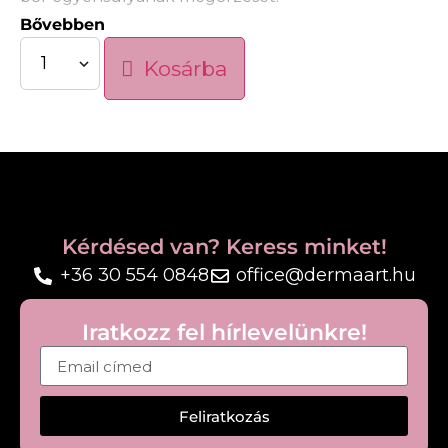
Bővebben
Mélytisztító és hámlasztó hatás
Kosárba
Szalicilsavval és glikolsavval
Nem szárítja a bőrt
Nem mitesszerképző
Szappanmentes formula
Jó bőrtolerancia
Kérdésed van? Keress minket!
Gél textúrája használat közben habbá alakul, a
+36 30 554 0848
office@dermaart.hu
bőrt tisztává és puhává varázsolja.
Iratkozz fel hírlevelünkre!
Feliratkozás