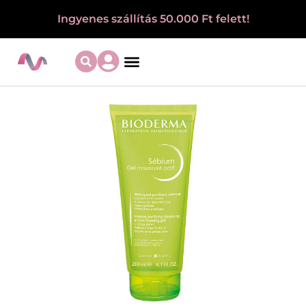
Ingyenes szállítás 50.000 Ft felett!