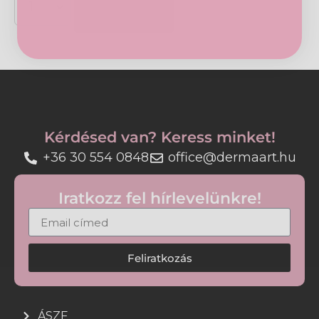
Kosárba
Átfogó, specifikus ápolást biztosít a reaktív,
bőrpírra hajlamos bőrnek, miközben az
öregedés jeleit is célzottan kezeli.
Kétfázisú textúra.
Nem ragad, nem hagy zsíros érzetet.
Illatanyagot nem tartalmaz.
Kérdésed van? Keress minket!
+36 30 554 0848
office@dermaart.hu
Iratkozz fel hírlevelünkre!
Feliratkozás
ÁSZF