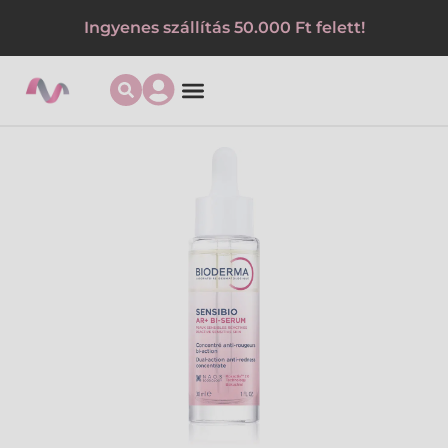
Ingyenes szállítás 50.000 Ft felett!