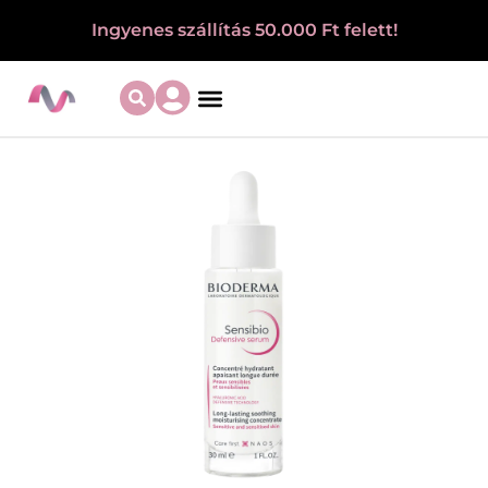
Ingyenes szállítás 50.000 Ft felett!