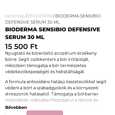
Kezdőlap
/
BIODERMA
/ BIODERMA SENSIBIO
DEFENSIVE SERUM 30 ML
BIODERMA SENSIBIO DEFENSIVE
SERUM 30 ML
15 500
Ft
Nyugtató és bőrerősítő arcszérum érzékeny
bőrre. Segít csökkenteni a bőr irritációját,
miközben támogatja a bőr természetes
védekezőképességét és hidratáltságát.
A formula antioxidáns hatású összetevőkkel segít
védeni a bőrt a szabadgyökök és a környezeti
stresszorok hatásaitól. Támogatja a bőrbarrier
működését, miközben hozzájárul a ráncok és
finom vonalak megjelenésének mérsékléséhez.
Bővebben