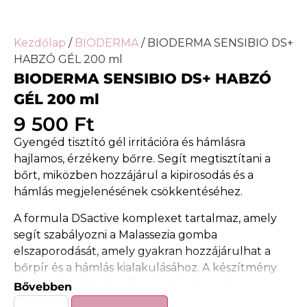
Kezdőlap
/
BIODERMA
/ BIODERMA SENSIBIO DS+
HABZÓ GÉL 200 ml
BIODERMA SENSIBIO DS+ HABZÓ
GÉL 200 ml
9 500
Ft
Gyengéd tisztító gél irritációra és hámlásra
hajlamos, érzékeny bőrre. Segít megtisztítani a
bőrt, miközben hozzájárul a kipirosodás és a
hámlás megjelenésének csökkentéséhez.
A formula DSactive komplexet tartalmaz, amely
segít szabályozni a Malassezia gomba
elszaporodását, amely gyakran hozzájárulhat a
bőrpír és a hámlás kialakulásához. A készítmény
támogatja a bőr komfortérzetét és segít
Bővebben
megnyugtatni az irritált bőrt.