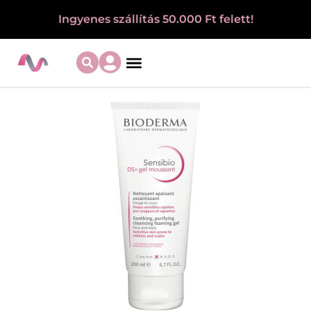
Ingyenes szállítás 50.000 Ft felett!