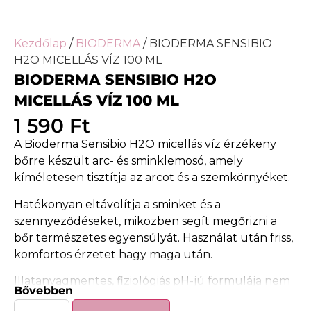
Kezdőlap
/
BIODERMA
/ BIODERMA SENSIBIO
H2O MICELLÁS VÍZ 100 ML
BIODERMA SENSIBIO H2O
MICELLÁS VÍZ 100 ML
1 590
Ft
A Bioderma Sensibio H2O micellás víz érzékeny
bőrre készült arc- és sminklemosó, amely
kíméletesen tisztítja az arcot és a szemkörnyéket.
Hatékonyan eltávolítja a sminket és a
szennyeződéseket, miközben segít megőrizni a
bőr természetes egyensúlyát. Használat után friss,
komfortos érzetet hagy maga után.
Illatanyagmentes, fiziológiás pH-jú formulája nem
Bővebben
igényel leöblítést, és nagyon jó toleranciát biztosít