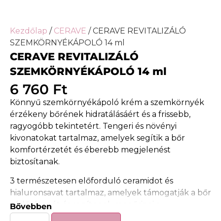
Kezdőlap
/
CERAVE
/ CERAVE REVITALIZÁLÓ
SZEMKÖRNYÉKÁPOLÓ 14 ml
CERAVE REVITALIZÁLÓ
SZEMKÖRNYÉKÁPOLÓ 14 ml
6 760
Ft
Könnyű szemkörnyékápoló krém a szemkörnyék
érzékeny bőrének hidratálásáért és a frissebb,
ragyogóbb tekintetért. Tengeri és növényi
kivonatokat tartalmaz, amelyek segítik a bőr
komfortérzetét és éberebb megjelenést
biztosítanak.
3 természetesen előforduló ceramidot és
hialuronsavat tartalmaz, amelyek támogatják a bőr
védőrétegét és segítenek megőrizni a
Bővebben
nedvességet.