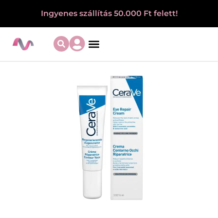
Ingyenes szállítás 50.000 Ft felett!