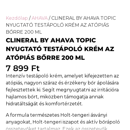
Kezdőlap
/
AHAVA
/ CLINERAL BY AHAVA TOPIC
NYUGTATÓ TESTÁPOLÓ KRÉM AZ ATÓPIÁS
BŐRRE 200 ML
CLINERAL BY AHAVA TOPIC
NYUGTATÓ TESTÁPOLÓ KRÉM AZ
ATÓPIÁS BŐRRE 200 ML
7 899
Ft
Intenzív testápoló krém, amelyet kifejezetten az
atópiás, nagyon száraz és érzékeny bőr ápolására
fejlesztettek ki. Segít megnyugtatni az irritációra
hajlamos bőrt, miközben támogatja annak
hidratáltságát és komfortérzetét.
A formula természetes Holt-tengeri ásványi
anyagokat, Holt-tengeri iszapot és aktív bőrápoló
összetevőket tartalmaz. Ezek az összetevők