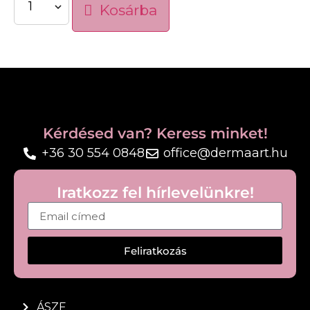
intenzíven hidratálja a kiszáradt, repedezett
Kosárba
és irritált bőrt
támogatja és felgyorsítja a bőr természetes
regenerálódását
erősíti a bőr védőrétegét
biztosítja a bőr „lélegzését”
Kérdésed van? Keress minket!
Használati javaslat:
+36 30 554 0848
office@dermaart.hu
Szükség szerint vigye fel a bőrre, különösen a
száraz, irritált területeken, akár napi többször.
Iratkozz fel hírlevelünkre!
Feliratkozás
ÁSZF