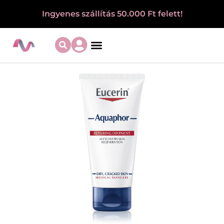
Ingyenes szállítás 50.000 Ft felett!