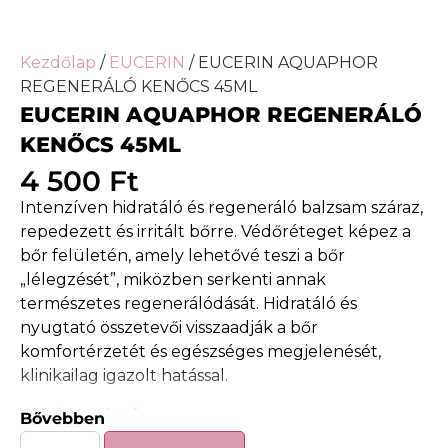
Kezdőlap
/
EUCERIN
/ EUCERIN AQUAPHOR
REGENERÁLÓ KENŐCS 45ML
EUCERIN AQUAPHOR REGENERÁLÓ
KENŐCS 45ML
4 500
Ft
Intenzíven hidratáló és regeneráló balzsam száraz,
repedezett és irritált bőrre. Védőréteget képez a
bőr felületén, amely lehetővé teszi a bőr
„lélegzését”, miközben serkenti annak
természetes regenerálódását. Hidratáló és
nyugtató összetevői visszaadják a bőr
komfortérzetét és egészséges megjelenését,
klinikailag igazolt hatással.
Tulajdonságai:
Bővebben