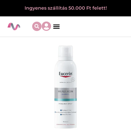
Ingyenes szállítás 50.000 Ft felett!