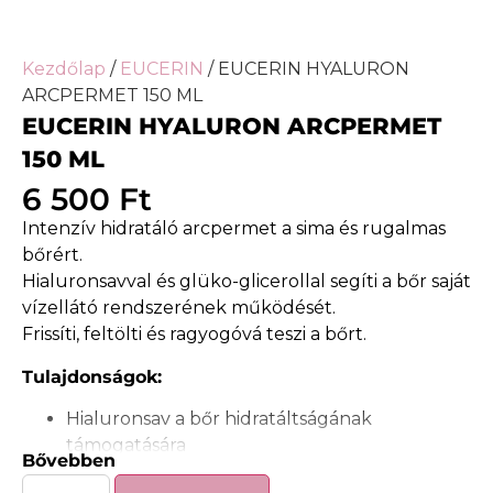
Kezdőlap
/
EUCERIN
/ EUCERIN HYALURON
ARCPERMET 150 ML
EUCERIN HYALURON ARCPERMET
150 ML
6 500
Ft
Intenzív hidratáló arcpermet a sima és rugalmas
bőrért.
Hialuronsavval és glüko-glicerollal segíti a bőr saját
vízellátó rendszerének működését.
Frissíti, feltölti és ragyogóvá teszi a bőrt.
Tulajdonságok:
Hialuronsav a bőr hidratáltságának
támogatására
Bővebben
Glüko-glicerol a bőr saját vízellátó