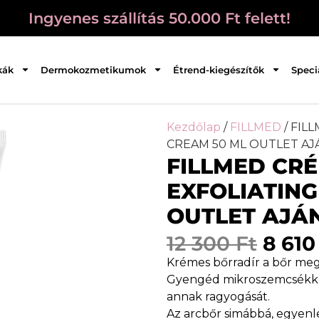
Ingyenes szállítás 50.000 Ft felett!
kák
Dermokozmetikumok
Étrend-kiegészítők
Speci
Kezdőlap
/
FILLMED
/ FIL
CREAM 50 ML OUTLET AJ
FILLMED CR
EXFOLIATING
OUTLET AJÁ
12 300
Ft
8 61
Krémes bőrradír a bőr me
Gyengéd mikroszemcsékkel 
annak ragyogását.
Az arcbőr simábbá, egyenl