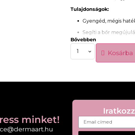
Tulajdonságok:
Gyengéd, mégis haté
Segíti a bőr megújulá
Bővebben
Finomítja a bőr textúr
Kosárba
Egységesebb, ragyog
Krémes állag a komfo
Használati javaslat:
Hetente 1–2 alkalommal vi
masszírozza át az arcot, ma
Iratkozz
ress minket!
fice@dermaart.hu