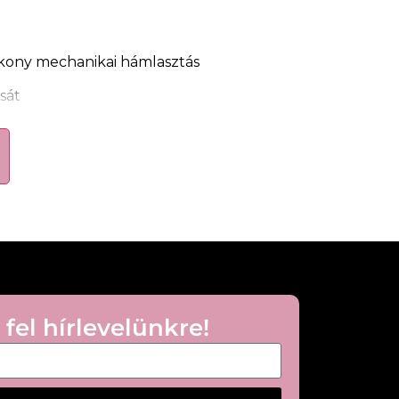
kony mechanikai hámlasztás
sát
áját
óbb bőrfelszínt eredményez
rtos használatért
gye fel nedves bőrre, finoman
jd alaposan öblítse le.
 fel hírlevelünkre!