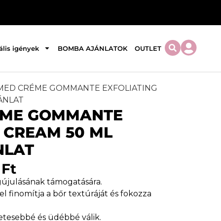
ális igények
BOMBA AJÁNLATOK
OUTLET
LMED CRÉME GOMMANTE EXFOLIATING
ÁNLAT
ÉME GOMMANTE
 CREAM 50 ML
NLAT
0
Ft
gújulásának támogatására.
finomítja a bőr textúráját és fokozza
etesebbé és üdébbé válik.