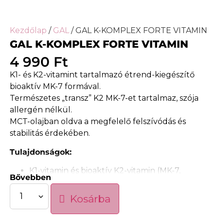
Kezdőlap
/
GAL
/ GAL K-KOMPLEX FORTE VITAMIN
GAL K-KOMPLEX FORTE VITAMIN
4 990
Ft
K1- és K2-vitamint tartalmazó étrend-kiegészítő
bioaktív MK-7 formával.
Természetes „transz” K2 MK-7-et tartalmaz, szója
allergén nélkül.
MCT-olajban oldva a megfelelő felszívódás és
stabilitás érdekében.
Tulajdonságok:
K1-vitamin és bioaktív K2-vitamin (MK-7,
Bővebben
természetes transz forma)
Kosárba
1000 mcg K-komplex / napi adag