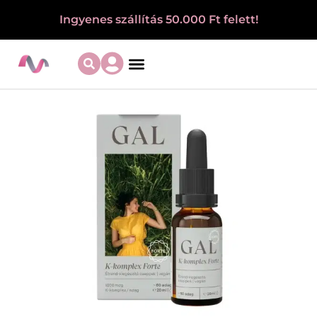
Ingyenes szállítás 50.000 Ft felett!