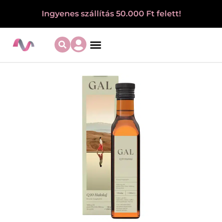
Ingyenes szállítás 50.000 Ft felett!