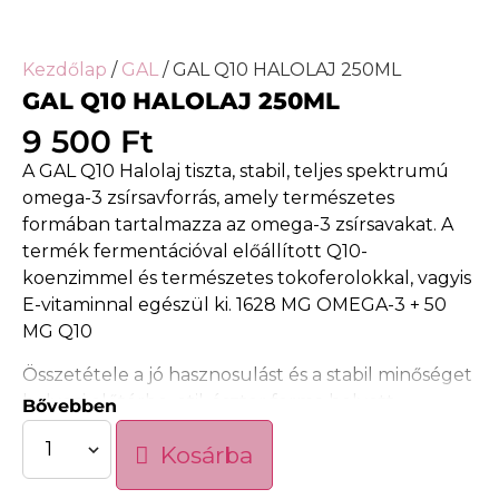
Kezdőlap
/
GAL
/ GAL Q10 HALOLAJ 250ML
GAL Q10 HALOLAJ 250ML
9 500
Ft
A GAL Q10 Halolaj tiszta, stabil, teljes spektrumú
omega-3 zsírsavforrás, amely természetes
formában tartalmazza az omega-3 zsírsavakat. A
termék fermentációval előállított Q10-
koenzimmel és természetes tokoferolokkal, vagyis
E-vitaminnal egészül ki. 1628 MG OMEGA-3 + 50
MG Q10
Összetétele a jó hasznosulást és a stabil minőséget
helyezi előtérbe, etil-észter forma helyett
Bővebben
természetes zsírsavformában. A természetes
Kosárba
citromolajnak, a minőségi halolaj-keveréknek és a
stabil formulának köszönhetően íze kellemesen