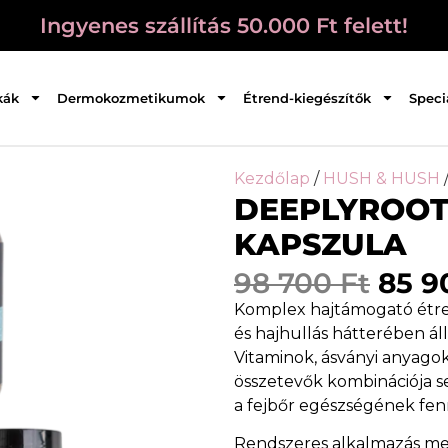
Ingyenes szállítás 50.000 Ft felett!
kák
Dermokozmetikumok
Étrend-kiegészítők
Speci
Kezdőlap
/
HUSH & HUSH
DEEPLYROOTE
KAPSZULA
98 700
Ft
85 
Komplex hajtámogató étren
és hajhullás hátterében ál
Vitaminok, ásványi anyago
összetevők kombinációja seg
a fejbőr egészségének fenn
Rendszeres alkalmazás mel