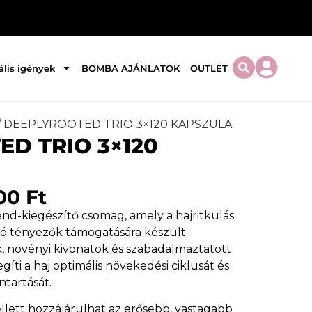
ális igények
BOMBA AJÁNLATOK
OUTLET
/ DEEPLYROOTED TRIO 3×120 KAPSZULA
D TRIO 3×120
900
Ft
d-kiegészítő csomag, amely a hajritkulás
ló tényezők támogatására készült.
k, növényi kivonatok és szabadalmaztatott
íti a haj optimális növekedési ciklusát és
tartását.
lett hozzájárulhat az erősebb, vastagabb