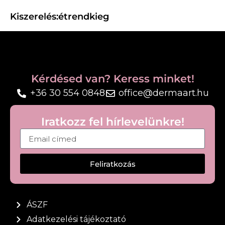
Tulajdonságok:
Kiszerelés:
étrendkieg
Bio tök- és borsófehérje
17 g fehérje adagonként
Pre- és probiotikumok
Kérdésed van? Keress minket!
Szuperzöldek és szuperételek
+36 30 554 0848
office@dermaart.hu
110 kalória/adag
Iratkozz fel hírlevelünkre!
1 g cukor, 2 g zsír
Csokoládé íz
Feliratkozás
Sütéshez is alkalmas
Használat:
Turmixgépben keverjen össze 1 adag (33,5 g) port
ÁSZF
¾ csésze hűtött mandulatejjel, tejjel vagy vízzel.
Adatkezelési tájékoztató
Smoothie-ba vagy akár kávéba is keverhető.