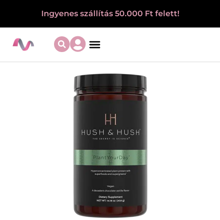
Ingyenes szállítás 50.000 Ft felett!