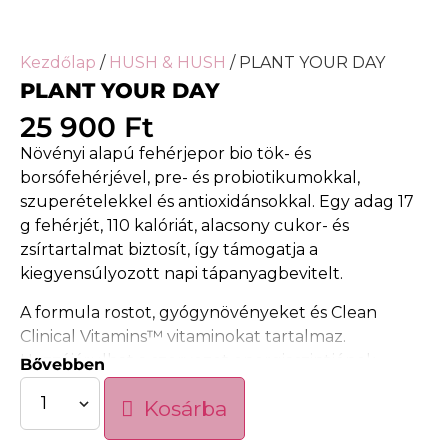
Kezdőlap
/
HUSH & HUSH
/ PLANT YOUR DAY
PLANT YOUR DAY
25 900
Ft
Növényi alapú fehérjepor bio tök- és
borsófehérjével, pre- és probiotikumokkal,
szuperételekkel és antioxidánsokkal. Egy adag 17
g fehérjét, 110 kalóriát, alacsony cukor- és
zsírtartalmat biztosít, így támogatja a
kiegyensúlyozott napi tápanyagbevitelt.
A formula rostot, gyógynövényeket és Clean
Clinical Vitamins™ vitaminokat tartalmaz.
Hozzájárulhat a szervezet energiaszintjének
Bővebben
fenntartásához és a napi rutin támogatásához.
Kosárba
Finom csokoládé ízű, önmagában vagy smoothie
részeként is fogyasztható.