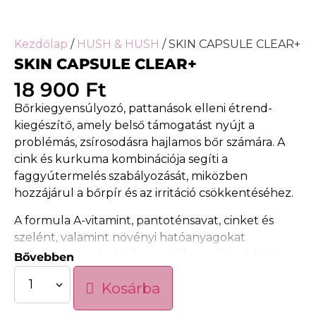
Kezdőlap
/
HUSH & HUSH
/ SKIN CAPSULE CLEAR+
SKIN CAPSULE CLEAR+
18 900
Ft
Bőrkiegyensúlyozó, pattanások elleni étrend-
kiegészítő, amely belső támogatást nyújt a
problémás, zsírosodásra hajlamos bőr számára. A
cink és kurkuma kombinációja segíti a
faggyútermelés szabályozását, miközben
hozzájárul a bőrpír és az irritáció csökkentéséhez.
A formula A-vitamint, pantoténsavat, cinket és
szelént, valamint növényi hatóanyagokat
tartalmaz, amelyek támogatják az eltömődött
Bővebben
pórusok tisztulását és a gyulladásos folyamatok
Kosárba
mérséklését. Vegán, növényi alapú készítmény,
nők és férfiak számára egyaránt.