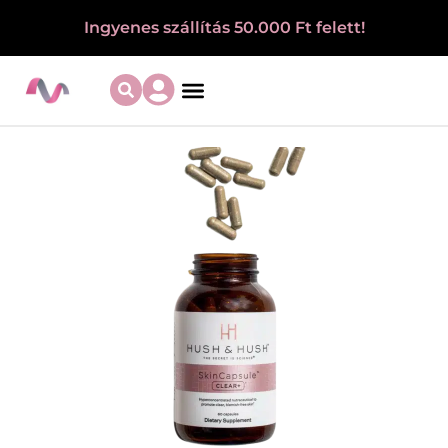
Ingyenes szállítás 50.000 Ft felett!