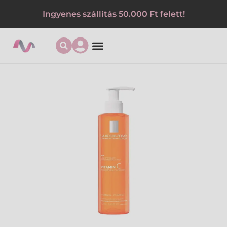
Ingyenes szállítás 50.000 Ft felett!