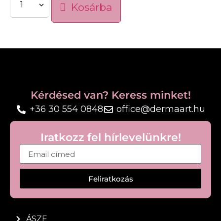
Kosárba
ragad.
Tulajdonságok:
Száraz, dehidratált bőrre
Niacinamid a bőrbarrier támogatására
Shea vaj a lipidek pótlására
Kérdésed van? Keress minket!
Gyorsan felszívódó, nem ragadós formula
+36 30 554 0848
office@dermaart.hu
Puhább, rugalmasabb bőrkép
Iratkozz fel hírlevelünkre!
Használat:
Naponta egyszer vagy szükség szerint vigye fel a
test megtisztított bőrére.
Feliratkozás
ÁSZF