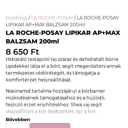
Kezdőlap
/
LA ROCHE-POSAY
/ LA ROCHE-POSAY
LIPIKAR AP+MAX BALZSAM 200ml
LA ROCHE-POSAY LIPIKAR AP+MAX
BALZSAM 200ml
8 650
Ft
Hidratáló testápoló tej száraz és dehidratált bőrre.
Lipidekkel látja el a bőrt, segít megerősíteni annak
természetes védőrétegét, és támogatja a
komfortérzet helyreállítását.
Niacinamid tartalma hozzájárul a bőrbarrier
működésének támogatásához és a húzódó,
feszülő érzet enyhítéséhez. Shea vaj segít
visszaállítani a bőr lipidszintjét, így a bőr
rugalmasabbá, puhává és ápolttá válik. Könnyű
Bővebben
textúrája gyorsan felszívódik, nem zsíros és nem