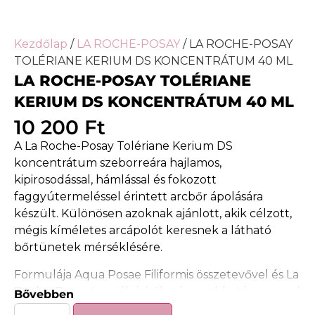
Kezdőlap
/
LA ROCHE-POSAY
/ LA ROCHE-POSAY
TOLÉRIANE KERIUM DS KONCENTRÁTUM 40 ML
LA ROCHE-POSAY TOLÉRIANE
KERIUM DS KONCENTRÁTUM 40 ML
10 200
Ft
A La Roche-Posay Tolériane Kerium DS
koncentrátum szeborreára hajlamos,
kipirosodással, hámlással és fokozott
faggyútermeléssel érintett arcbőr ápolására
készült. Különösen azoknak ajánlott, akik célzott,
mégis kíméletes arcápolót keresnek a látható
bőrtünetek mérséklésére.
Formulája Aqua Posae Filiformis összetevővel és La
Roche-Posay termálvízből származó hatóanyaggal
Bővebben
támogatja a bőr mikrobiomjának egyensúlyát és a