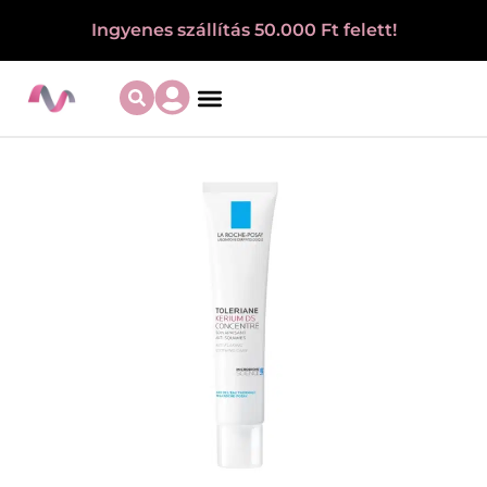
Ingyenes szállítás 50.000 Ft felett!