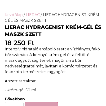
Kezdőlap
/
LIERAC
/ LIERAC HYDRAGENIST KRÉM-
GÉL ÉS MASZK SZETT
LIERAC HYDRAGENIST KRÉM-GÉL ÉS
MASZK SZETT
18 250
Ft
Intenzív hidratáló arcápoló szett a vízhiányos, fakó
bőr számára. A könnyű krém-gél és a feltöltő
maszk együtt segítenek megőrizni a bőr
nedvességtartalmát, javítani a komfortérzetet és
fokozni a természetes ragyogást.
A szett tartalma:
• Krém-gél 50 ml
Bővebben
• Bőrfeltöltő maszk 75 ml