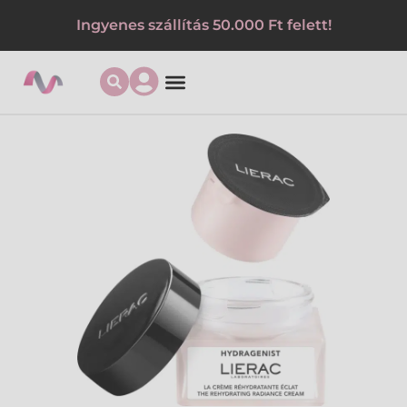
Ingyenes szállítás 50.000 Ft felett!