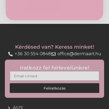
Kosárba
• Hialuronsav a teltebb bőrképért
• Könnyű, olvadó textúra
• 98% természetes eredetű, vegán formula
• Utántöltő csomagolás
Használat:
Kérdésed van? Keress minket!
Reggel vigye fel a megtisztított arcbőrre és
+36 30 554 0848
office@dermaart.hu
nyakra.
Iratkozz fel hírlevelünkre!
Feliratkozás
ÁSZF