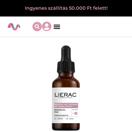
Ingyenes szállítás 50.000 Ft felett!