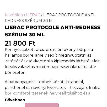
Kezdőlap
/
LIERAC
/ LIERAC PROTOCOLE ANTI-
REDNESS SZÉRUM 30 ML
LIERAC PROTOCOLE ANTI-REDNESS
SZÉRUM 30 ML
21 800
Ft
Könnyű, célzott arcszérum érzékeny, bőrpírra
hajlamos bőrre, amely segít megnyugtatni az
irritációt és csökkenteni a kipirosodás látható jeleit.
Ideális választás mindennapi használatra reaktív
bőr esetén.
A hatóanyagok – többek között bisabolol,
panthenol és növényi kivonatok – hozzájárulnak a
bőr komfortérzetének helyreállításához és a
bőrvédő réteg megerősítéséhez. Könnyű, gyorsan
Bővebben
felszívódó textúrája nem terheli a bőrt, így jól