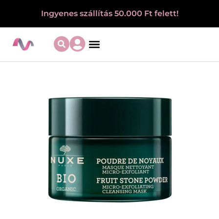
Ingyenes szállítás 50.000 Ft felett!