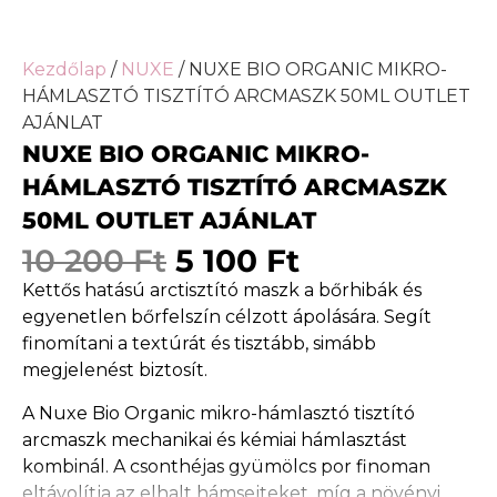
Kezdőlap
/
NUXE
/ NUXE BIO ORGANIC MIKRO-
HÁMLASZTÓ TISZTÍTÓ ARCMASZK 50ML OUTLET
AJÁNLAT
NUXE BIO ORGANIC MIKRO-
HÁMLASZTÓ TISZTÍTÓ ARCMASZK
50ML OUTLET AJÁNLAT
10 200
Ft
5 100
Ft
Kettős hatású arctisztító maszk a bőrhibák és
egyenetlen bőrfelszín célzott ápolására. Segít
finomítani a textúrát és tisztább, simább
megjelenést biztosít.
A Nuxe Bio Organic mikro-hámlasztó tisztító
arcmaszk mechanikai és kémiai hámlasztást
kombinál. A csonthéjas gyümölcs por finoman
eltávolítja az elhalt hámsejteket, míg a növényi