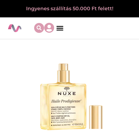
Ingyenes szállítás 50.000 Ft felett!