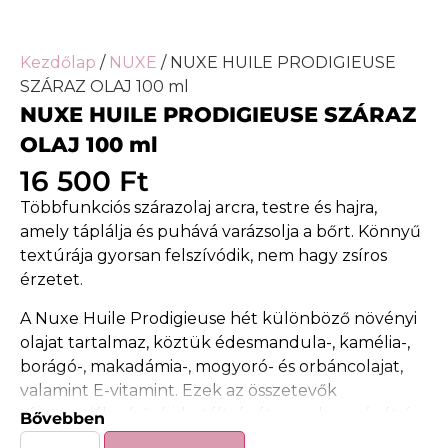
Kezdőlap
/
NUXE
/ NUXE HUILE PRODIGIEUSE
SZÁRAZ OLAJ 100 ml
NUXE HUILE PRODIGIEUSE SZÁRAZ
OLAJ 100 ml
16 500
Ft
Többfunkciós szárazolaj arcra, testre és hajra,
amely táplálja és puhává varázsolja a bőrt. Könnyű
textúrája gyorsan felszívódik, nem hagy zsíros
érzetet.
A Nuxe Huile Prodigieuse hét különböző növényi
olajat tartalmaz, köztük édesmandula-, kamélia-,
borágó-, makadámia-, mogyoró- és orbáncolajat,
valamint E-vitamint. Ezek az összetevők
támogatják a bőr hidratáltságát, rugalmasságát és
Bővebben
komfortérzetét. Rendszeres használat mellett a